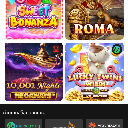
ค่ายเกมสล็อตยอดนิยม