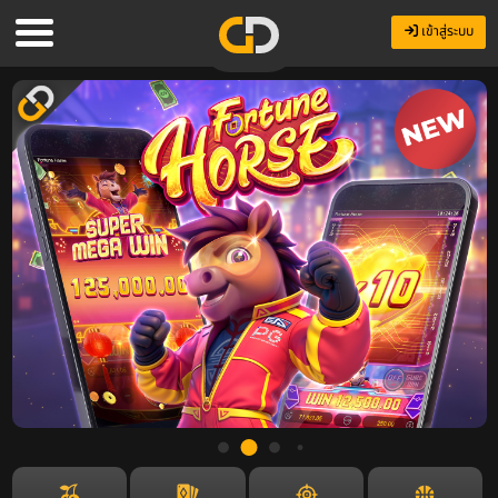
เข้าสู่ระบบ