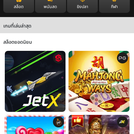
สล็อต
พนันสด
ยิงปลา
กีฬา
เกมที่เล่นล่าสุด
สล็อตยอดนิยม