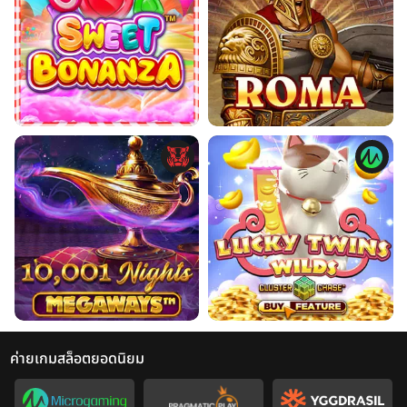
ค่ายเกมสล็อตยอดนิยม