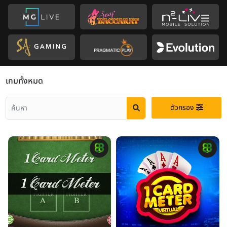
เกมทั้งหมด
ตัวกรอง