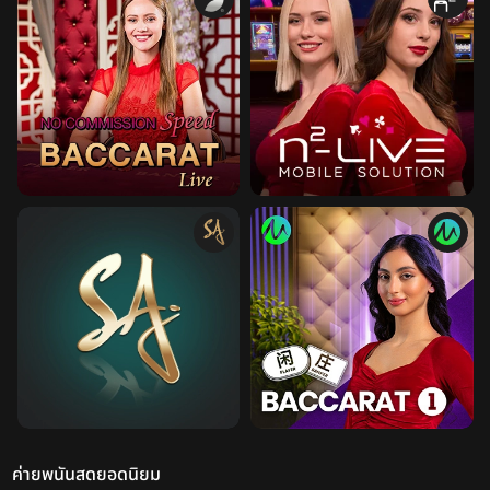
ค่ายพนันสดยอดนิยม